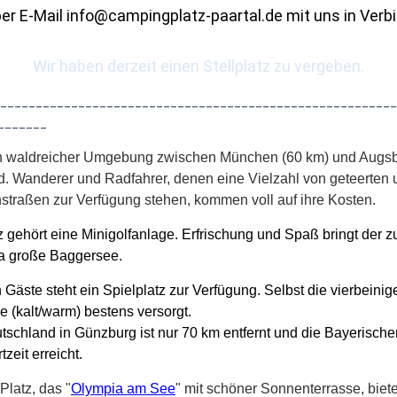
per E-Mail info@campingplatz-paartal.de mit uns in Verb
Wir haben derzeit einen Stellplatz zu vergeben.
________________________________________________________
_______
 in waldreicher Umgebung zwischen München (60 km) und Augsb
d. Wanderer und Radfahrer, denen eine Vielzahl von geteerten
traßen zur Verfügung stehen, kommen voll auf ihre Kosten.
gehört eine Minigolfanlage. Erfrischung und Spaß bringt der z
a große Baggersee.
 Gäste steht ein Spielplatz zur Verfügung. Selbst die vierbeinig
 (kalt/warm) bestens versorgt.
schland in Günzburg ist nur 70 km entfernt und die Bayerische
zeit erreicht.
latz, das "
Olympia am See
" mit schöner Sonnenterrasse, biete