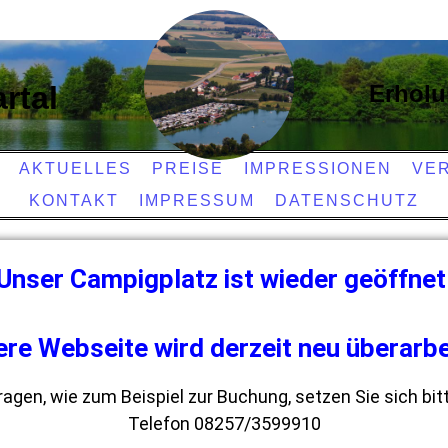
rtal
Erholu
AKTUELLES
PREISE
IMPRESSIONEN
VE
KONTAKT
IMPRESSUM
DATENSCHUTZ
Unser Campigplatz ist wieder geöffnet
re Webseite wird derzeit neu überarbe
ragen, wie zum Beispiel zur Buchung, setzen Sie sich bit
Telefon
08257/3599910